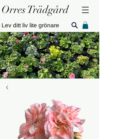
Orres Trädgård
Lev ditt liv lite grönare