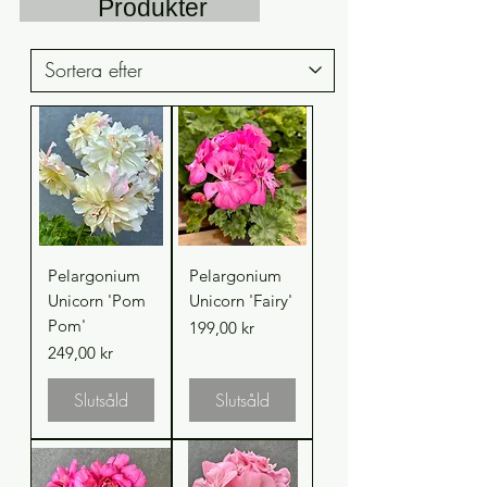
Produkter
Pelargonium
Pelargonium
Unicorn 'Pom
Unicorn 'Fairy'
Pom'
Pris
199,00 kr
Pris
249,00 kr
Slutsåld
Slutsåld