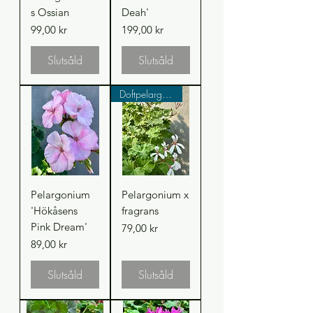
s Ossian
Deah'
Pris
Pris
99,00 kr
199,00 kr
Slutsåld
Slutsåld
Doftpelargoner
Pelargonium
Pelargonium x
'Hökåsens
fragrans
Pink Dream'
Pris
79,00 kr
Pris
89,00 kr
Slutsåld
Slutsåld