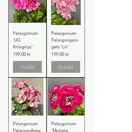
Pelargonium
Pelargonium
'UG
Pelargongara
Kniaginja''
gets 'Lili'
Pris
Pris
199,00 kr
199,00 kr
Slutsåld
Slutsåld
Pelargonium
Pelargonium
PelargonAnna
'Morlens