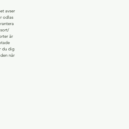
et avser
ar odlas
arantera
sort/
orter är
rotade
r du dig
å den när