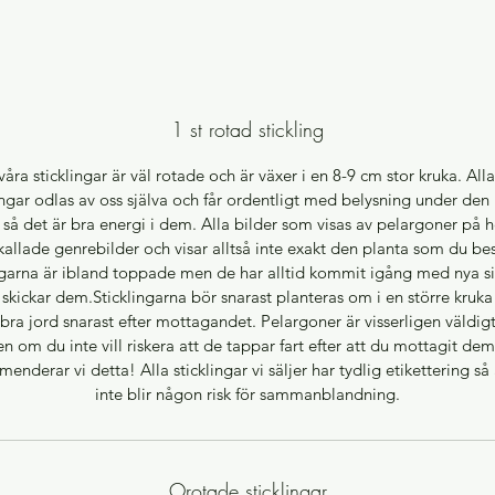
1 st rotad stickling
våra sticklingar är väl rotade och är växer i en 8-9 cm stor kruka. All
ingar odlas av oss själva och får ordentligt med belysning under de
 så det är bra energi i dem. Alla bilder som visas av pelargoner på
kallade genrebilder och visar alltså inte exakt den planta som du bes
ngarna är ibland toppade men de har alltid kommit igång med nya s
 skickar dem.Sticklingarna bör snarast planteras om i en större kruka
t bra jord snarast efter mottagandet. Pelargoner är visserligen väldigt
n om du inte vill riskera att de tappar fart efter att du mottagit dem
enderar vi detta! Alla sticklingar vi säljer har tydlig etikettering så 
inte blir någon risk för sammanblandning.
Orotade sticklingar