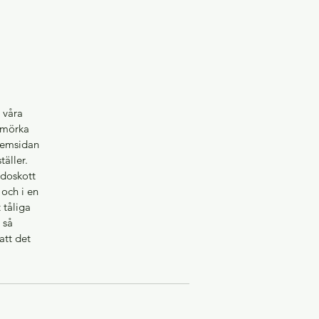
a våra
n mörka
 hemsidan
täller.
idoskott
 och i en
 tåliga
 så
att det