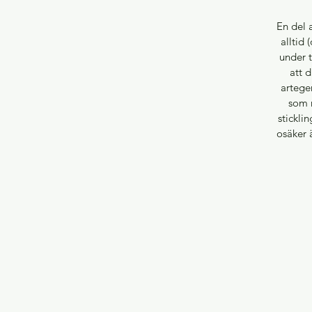
En del 
alltid 
under t
att 
artegen
som r
stickli
osäker ä