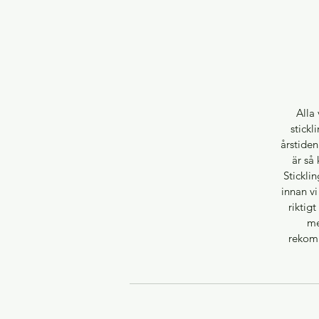
Alla 
stickl
årstiden
är så 
Stickli
innan vi
riktig
me
rekomm