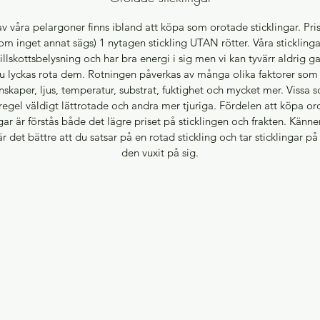
av våra pelargoner finns ibland att köpa som orotade sticklingar. Pris
(om inget annat sägs) 1 nytagen stickling UTAN rötter. Våra stickling
illskottsbelysning och har bra energi i sig men vi kan tyvärr aldrig g
du lyckas rota dem. Rotningen påverkas av många olika faktorer som 
skaper, ljus, temperatur, substrat, fuktighet och mycket mer. Vissa s
egel väldigt lättrotade och andra mer tjuriga. Fördelen att köpa o
ngar är förstås både det lägre priset på sticklingen och frakten. Känne
r det bättre att du satsar på en rotad stickling och tar sticklingar p
den vuxit på sig.