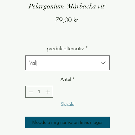
Pelargonium 'Mårbacka vit'
Pris
79,00 kr
produktalternativ
*
Välj
Antal
*
Slutsåld
Meddela mig när varan finns i lager