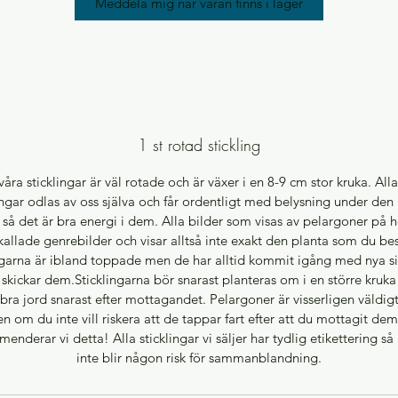
Meddela mig när varan finns i lager
1 st rotad stickling
våra sticklingar är väl rotade och är växer i en 8-9 cm stor kruka. All
ingar odlas av oss själva och får ordentligt med belysning under de
 så det är bra energi i dem. Alla bilder som visas av pelargoner på
kallade genrebilder och visar alltså inte exakt den planta som du bes
ngarna är ibland toppade men de har alltid kommit igång med nya s
 skickar dem.Sticklingarna bör snarast planteras om i en större kruka
t bra jord snarast efter mottagandet. Pelargoner är visserligen väldigt
n om du inte vill riskera att de tappar fart efter att du mottagit dem
enderar vi detta! Alla sticklingar vi säljer har tydlig etikettering så 
inte blir någon risk för sammanblandning.