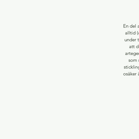
En del 
alltid 
under t
att 
artegen
som r
stickli
osäker ä