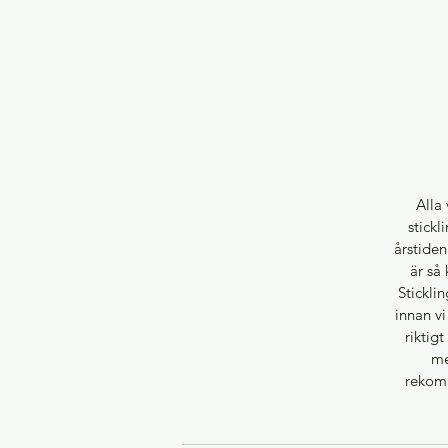
Alla 
stickl
årstiden
är så 
Stickli
innan vi
riktig
me
rekomm