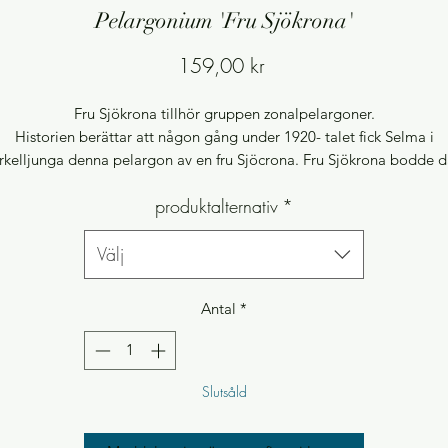
Pelargonium 'Fru Sjökrona'
Pris
159,00 kr
Fru Sjökrona tillhör gruppen zonalpelargoner.
Historien berättar att någon gång under 1920- talet fick Selma i
kelljunga denna pelargon av en fru Sjöcrona. Fru Sjökrona bodde d
Helsingborg, Skåne men hade vid tiden ett sommarhus utanför
produktalternativ
*
rkelljunga. Fru Sjöcrona kallade sin pelargon för Drottning Olga. 
et sedan tidigare redan fanns en sort med det snarlika namnet König
lga von Württemberg, fick denna sort istället namnet Fru Sjöcrona 
Välj
POM. Sorten finns bevarad i den nationella genbanken.
Antal
*
Slutsåld