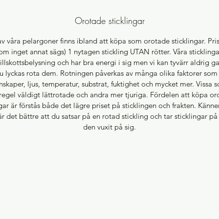
Orotade sticklingar
av våra pelargoner finns ibland att köpa som orotade sticklingar. Pris
(om inget annat sägs) 1 nytagen stickling UTAN rötter. Våra stickling
illskottsbelysning och har bra energi i sig men vi kan tyvärr aldrig g
du lyckas rota dem. Rotningen påverkas av många olika faktorer som 
skaper, ljus, temperatur, substrat, fuktighet och mycket mer. Vissa s
egel väldigt lättrotade och andra mer tjuriga. Fördelen att köpa o
ngar är förstås både det lägre priset på sticklingen och frakten. Känne
r det bättre att du satsar på en rotad stickling och tar sticklingar p
den vuxit på sig.