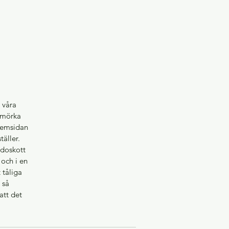
a våra
n mörka
 hemsidan
täller.
idoskott
 och i en
 tåliga
 så
att det