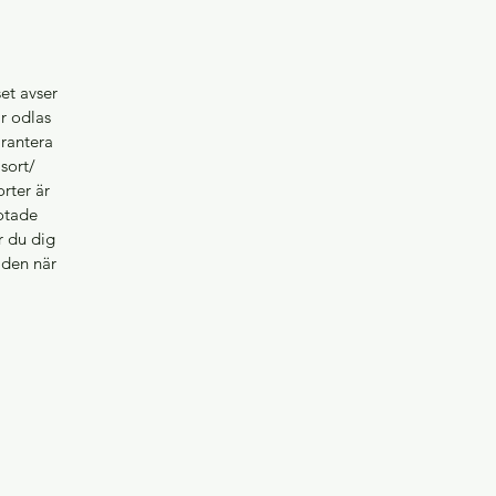
et avser
ar odlas
arantera
sort/
orter är
rotade
r du dig
å den när